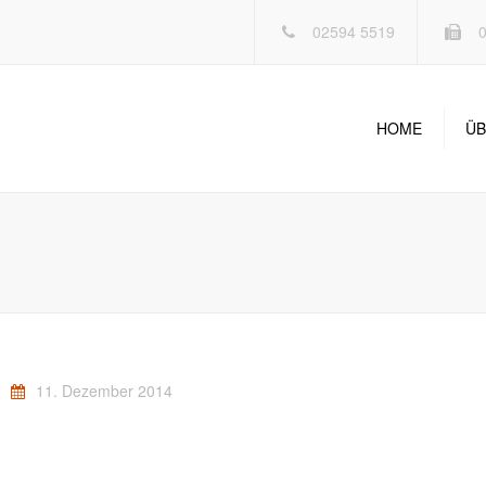
02594 5519
0
HOME
ÜB
11. Dezember 2014