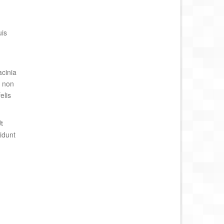
uis
acinia
, non
elis
t
idunt