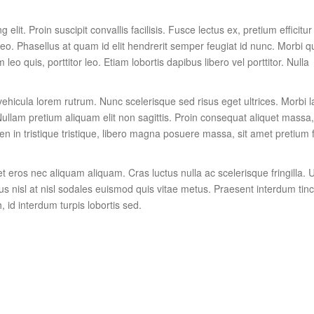
lit. Proin suscipit convallis facilisis. Fusce lectus ex, pretium efficitur
 leo. Phasellus at quam id elit hendrerit semper feugiat id nunc. Morbi q
leo quis, porttitor leo. Etiam lobortis dapibus libero vel porttitor. Nulla
 vehicula lorem rutrum. Nunc scelerisque sed risus eget ultrices. Morbi l
ullam pretium aliquam elit non sagittis. Proin consequat aliquet massa
n in tristique tristique, libero magna posuere massa, sit amet pretium f
t eros nec aliquam aliquam. Cras luctus nulla ac scelerisque fringilla. U
us nisl at nisl sodales euismod quis vitae metus. Praesent interdum tinc
, id interdum turpis lobortis sed.