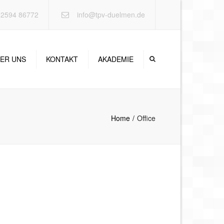
×
2594 86772
info@tpv-duelmen.de
ER UNS
KONTAKT
AKADEMIE
Home
Office