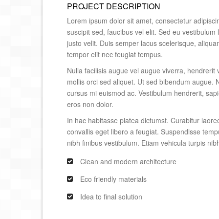
PROJECT DESCRIPTION
Lorem ipsum dolor sit amet, consectetur adipiscing e
suscipit sed, faucibus vel elit. Sed eu vestibulum
justo velit. Duis semper lacus scelerisque, aliquam 
tempor elit nec feugiat tempus.
Nulla facilisis augue vel augue viverra, hendrerit
mollis orci sed aliquet. Ut sed bibendum augue. N
cursus mi euismod ac. Vestibulum hendrerit, sapie
eros non dolor.
In hac habitasse platea dictumst. Curabitur laoree
convallis eget libero a feugiat. Suspendisse temp
nibh finibus vestibulum. Etiam vehicula turpis nibh
Clean and modern architecture
Eco friendly materials
Idea to final solution