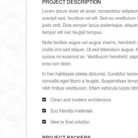
PROJECT DESCRIPTION
Lorem ipsum dolor sit amet, consectetur adipiscing e
suscipit sed, faucibus vel elit. Sed eu vestibulum
justo velit. Duis semper lacus scelerisque, aliquam 
tempor elit nec feugiat tempus.
Nulla facilisis augue vel augue viverra, hendrerit
mollis orci sed aliquet. Ut sed bibendum augue. N
cursus mi euismod ac. Vestibulum hendrerit, sapie
eros non dolor.
In hac habitasse platea dictumst. Curabitur laoree
convallis eget libero a feugiat. Suspendisse temp
nibh finibus vestibulum. Etiam vehicula turpis nibh
Clean and modern architecture
Eco friendly materials
Idea to final solution
PROJECT BACKERS