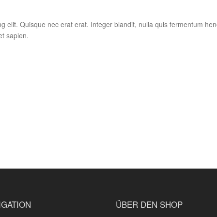
 elit. Quisque nec erat erat. Integer blandit, nulla quis fermentum hend
et sapien.
IGATION
ÜBER DEN SHOP