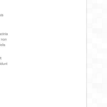
uis
acinia
, non
elis
t
idunt