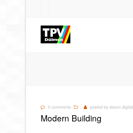
0 comments
posted by
skeon digital
Modern Building