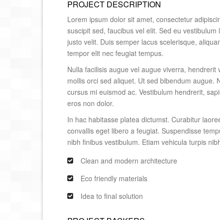
PROJECT DESCRIPTION
Lorem ipsum dolor sit amet, consectetur adipiscing e
suscipit sed, faucibus vel elit. Sed eu vestibulum
justo velit. Duis semper lacus scelerisque, aliquam 
tempor elit nec feugiat tempus.
Nulla facilisis augue vel augue viverra, hendrerit
mollis orci sed aliquet. Ut sed bibendum augue. N
cursus mi euismod ac. Vestibulum hendrerit, sapie
eros non dolor.
In hac habitasse platea dictumst. Curabitur laoree
convallis eget libero a feugiat. Suspendisse temp
nibh finibus vestibulum. Etiam vehicula turpis nibh
Clean and modern architecture
Eco friendly materials
Idea to final solution