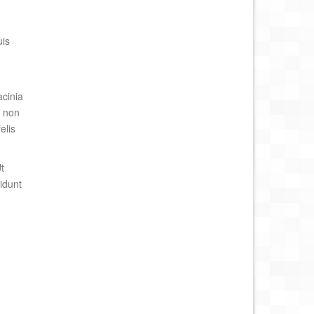
uis
acinia
, non
elis
t
idunt