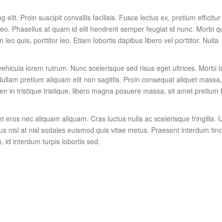
lit. Proin suscipit convallis facilisis. Fusce lectus ex, pretium efficitur
 leo. Phasellus at quam id elit hendrerit semper feugiat id nunc. Morbi q
leo quis, porttitor leo. Etiam lobortis dapibus libero vel porttitor. Nulla
 vehicula lorem rutrum. Nunc scelerisque sed risus eget ultrices. Morbi l
ullam pretium aliquam elit non sagittis. Proin consequat aliquet massa
n in tristique tristique, libero magna posuere massa, sit amet pretium f
t eros nec aliquam aliquam. Cras luctus nulla ac scelerisque fringilla. U
us nisl at nisl sodales euismod quis vitae metus. Praesent interdum tinc
, id interdum turpis lobortis sed.