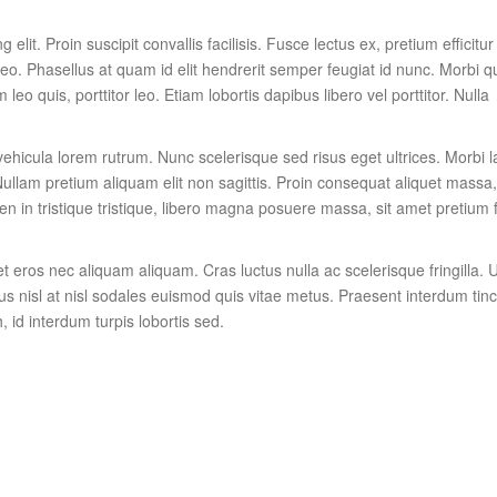
lit. Proin suscipit convallis facilisis. Fusce lectus ex, pretium efficitur
 leo. Phasellus at quam id elit hendrerit semper feugiat id nunc. Morbi q
leo quis, porttitor leo. Etiam lobortis dapibus libero vel porttitor. Nulla
 vehicula lorem rutrum. Nunc scelerisque sed risus eget ultrices. Morbi l
ullam pretium aliquam elit non sagittis. Proin consequat aliquet massa
n in tristique tristique, libero magna posuere massa, sit amet pretium f
t eros nec aliquam aliquam. Cras luctus nulla ac scelerisque fringilla. U
us nisl at nisl sodales euismod quis vitae metus. Praesent interdum tinc
, id interdum turpis lobortis sed.