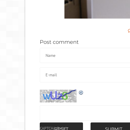
Post comment
CAPTCHA Code
*
RESET
SUBMIT