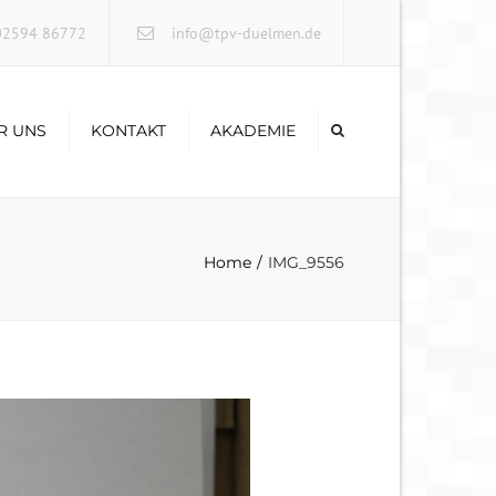
×
2594 86772
info@tpv-duelmen.de
R UNS
KONTAKT
AKADEMIE
Home
IMG_9556