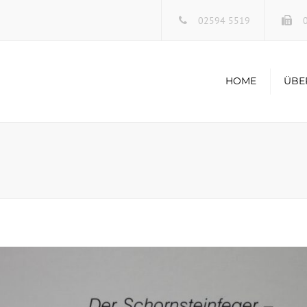
02594 5519
0
HOME
ÜBE