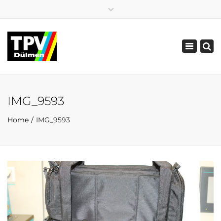
×
02594 5519
02594 86772
Toggle
info@tpv-duelmen.de
navigatio
IMG_9593
Home
IMG_9593