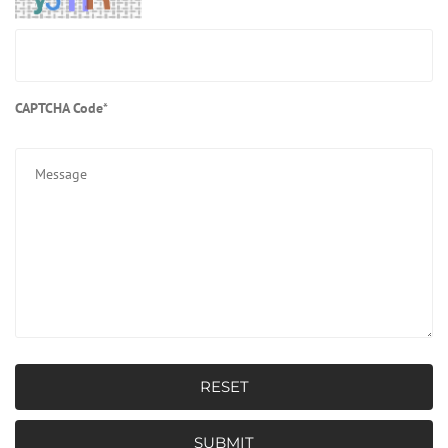
CAPTCHA Code
*
RESET
SUBMIT