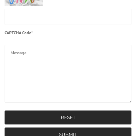
CAPTCHA Code
*
RESET
SUBMIT