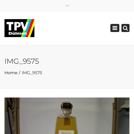
×
02594 5519
02594 86772
Toggle
info@tpv-duelmen.de
navigatio
IMG_9575
Home
IMG_9575