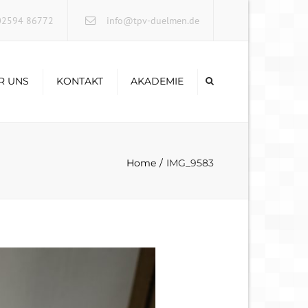
×
2594 86772
info@tpv-duelmen.de
R UNS
KONTAKT
AKADEMIE
Home
IMG_9583