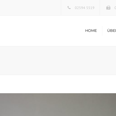
02594 5519
0
HOME
ÜBE