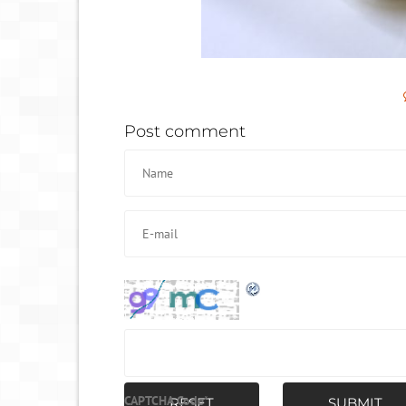
Post comment
CAPTCHA Code
*
RESET
SUBMIT