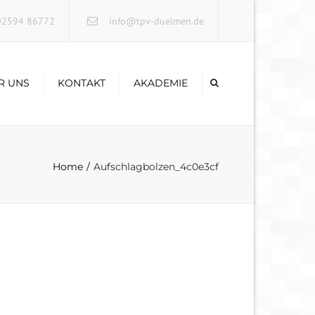
×
2594 86772
info@tpv-duelmen.de
R UNS
KONTAKT
AKADEMIE
Home
Aufschlagbolzen_4c0e3cf