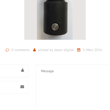
0 comments
posted by
skeon digital
3. März 2016