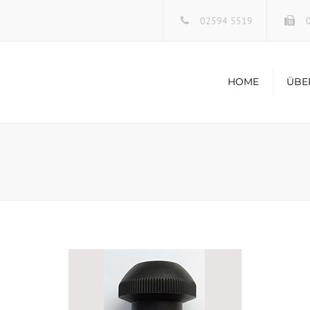
02594 5519
0
HOME
ÜBE