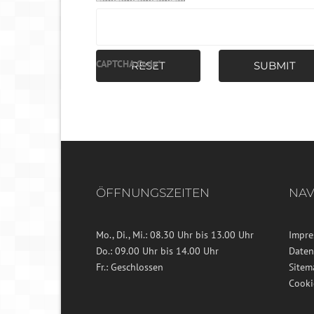
CAPTCHA Code
*
RESET
SUBMIT
ÖFFNUNGSZEITEN
NAV
Mo., Di., Mi.: 08.30 Uhr bis 13.00 Uhr
Impr
Do.: 09.00 Uhr bis 14.00 Uhr
Daten
Fr.: Geschlossen
Sitem
Cooki