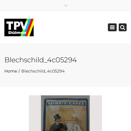
×
02594 5519
02594 86772
Toggle
info@tpv-duelmen.de
navigatio
Blechschild_4c05294
Home
Blechschild_4c05294