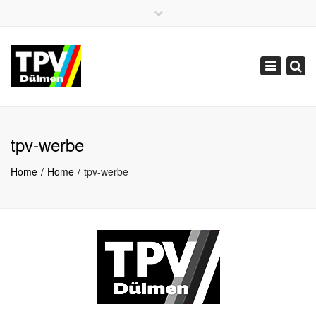
×
02594 5519
02594 86772
Toggle
info@tpv-duelmen.de
navigation
tpv-werbe
Home
Home
tpv-werbe