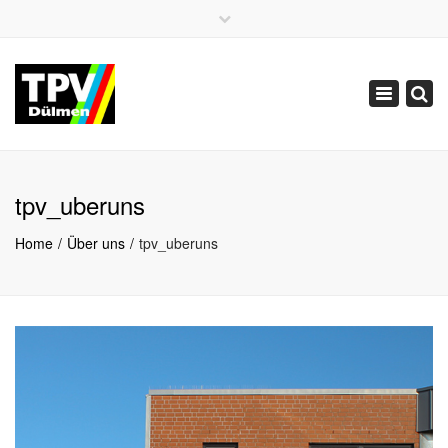
×
02594 5519
02594 86772
Toggle
info@tpv-duelmen.de
navigation
tpv_uberuns
Home
Über uns
tpv_uberuns